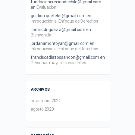
fundacioncreciendochile@gmail.com
en
Evaluación
gestion.quetelet@gmail.com
en
Introducción al Enfoque de Derechos
libnarodriguez.a@gmail.com
en
Bienvenida
jordanamontoyah@gmail.com
en
Introducción al Enfoque de Derechos
franciscadiazossandon@gmail.com
en
Personas mayores residentes
ARCHIVOS
noviembre 2021
agosto 2020