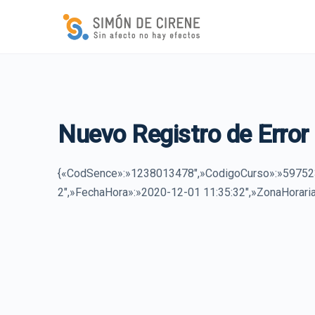
Nuevo Registro de Error
{«CodSence»:»1238013478″,»CodigoCurso»:»597523
2″,»FechaHora»:»2020-12-01 11:35:32″,»ZonaHoraria»