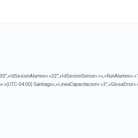
0″,»IdSesionAlumno»:»32″,»IdSesionSence»:»»,»RunAlumno»:
:»(UTC-04:00) Santiago»,»LineaCapacitacion»:»3″,»GlosaError»: