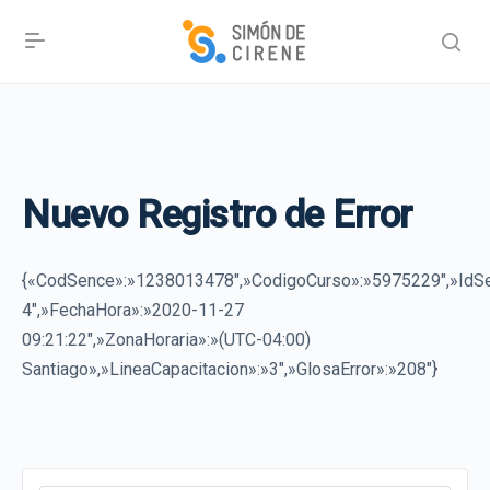
Nuevo Registro de Error
{«CodSence»:»1238013478″,»CodigoCurso»:»5975229″,»IdSe
4″,»FechaHora»:»2020-11-27
09:21:22″,»ZonaHoraria»:»(UTC-04:00)
Santiago»,»LineaCapacitacion»:»3″,»GlosaError»:»208″}