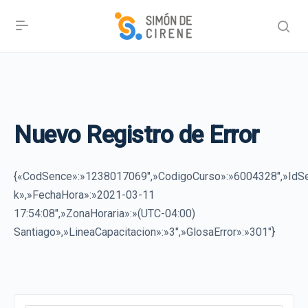
Nuevo Registro de Error
{«CodSence»:»1238017069″,»CodigoCurso»:»6004328″,»IdSe
k»,»FechaHora»:»2021-03-11
17:54:08″,»ZonaHoraria»:»(UTC-04:00)
Santiago»,»LineaCapacitacion»:»3″,»GlosaError»:»301″}