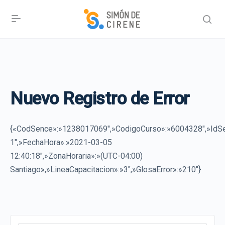
Nuevo Registro de Error
{«CodSence»:»1238017069″,»CodigoCurso»:»6004328″,»IdSe
1″,»FechaHora»:»2021-03-05
12:40:18″,»ZonaHoraria»:»(UTC-04:00)
Santiago»,»LineaCapacitacion»:»3″,»GlosaError»:»210″}