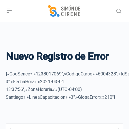
Nuevo Registro de Error
{«CodSence»:»1238017069″,»CodigoCurso»:»6004328″,»IdS
3″,»FechaHora»:»2021-03-01
13:37:56″,»ZonaHoraria»:»(UTC-04:00)
Santiago»,»LineaCapacitacion»:»3″,»GlosaError»:»210″}