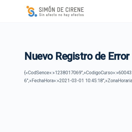
Nuevo Registro de Error
{«CodSence»:»1238017069″,»CodigoCurso»:»600432
6″,»FechaHora»:»2021-03-01 10:45:18″,»ZonaHoraria»