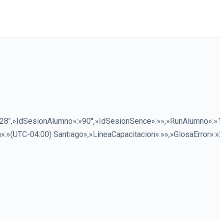
8″,»IdSesionAlumno»:»90″,»IdSesionSence»:»»,»RunAlumno»:
:»(UTC-04:00) Santiago»,»LineaCapacitacion»:»»,»GlosaError»:»