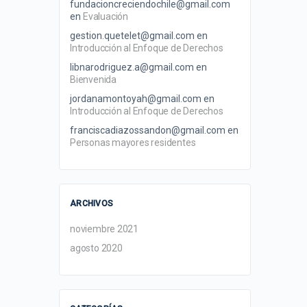
fundacioncreciendochile@gmail.com
en
Evaluación
gestion.quetelet@gmail.com
en
Introducción al Enfoque de Derechos
libnarodriguez.a@gmail.com
en
Bienvenida
jordanamontoyah@gmail.com
en
Introducción al Enfoque de Derechos
franciscadiazossandon@gmail.com
en
Personas mayores residentes
ARCHIVOS
noviembre 2021
agosto 2020