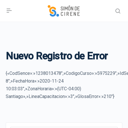
Nuevo Registro de Error
{«CodSence»:»1238013478″,»CodigoCurso»:»5975229″,»IdSe
8″,»FechaHora»:»2020-11-24
10:03:03″,»ZonaHoraria»:»(UTC-04:00)
Santiago»,»LineaCapacitacion»:»3″,»GlosaError»:»210″}