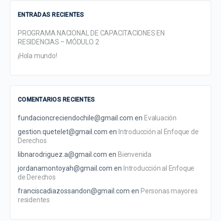
ENTRADAS RECIENTES
PROGRAMA NACIONAL DE CAPACITACIONES EN
RESIDENCIAS – MÓDULO 2
¡Hola mundo!
COMENTARIOS RECIENTES
fundacioncreciendochile@gmail.com
en
Evaluación
gestion.quetelet@gmail.com
en
Introducción al Enfoque de
Derechos
libnarodriguez.a@gmail.com
en
Bienvenida
jordanamontoyah@gmail.com
en
Introducción al Enfoque
de Derechos
franciscadiazossandon@gmail.com
en
Personas mayores
residentes