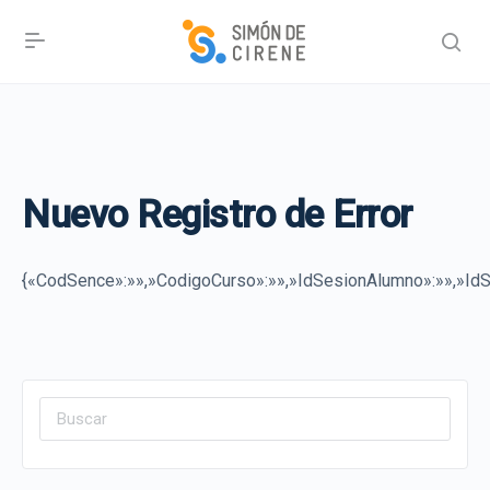
Nuevo Registro de Error
{«CodSence»:»»,»CodigoCurso»:»»,»IdSesionAlumno»:»»,»IdSe
Search
for: