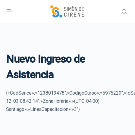
Nuevo Ingreso de
Asistencia
{«CodSence»:»1238013478″,»CodigoCurso»:»5975229″,»Id
12-03 08:42:14″,»ZonaHoraria»:»(UTC-04:00)
Santiago»,»LineaCapacitacion»:»3″}