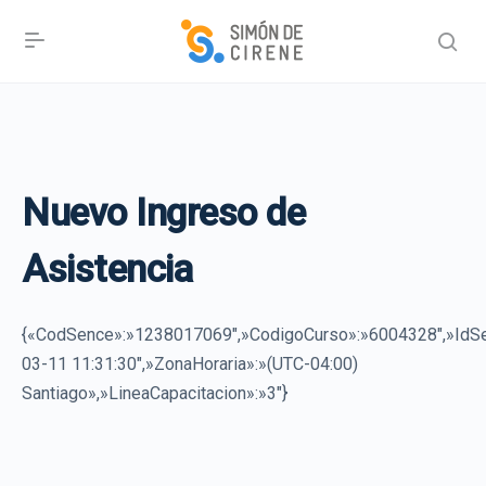
Nuevo Ingreso de
Asistencia
{«CodSence»:»1238017069″,»CodigoCurso»:»6004328″,»I
03-11 11:31:30″,»ZonaHoraria»:»(UTC-04:00)
Santiago»,»LineaCapacitacion»:»3″}