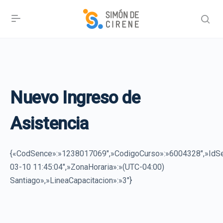
Nuevo Ingreso de
Asistencia
{«CodSence»:»1238017069″,»CodigoCurso»:»6004328″,»Id
03-10 11:45:04″,»ZonaHoraria»:»(UTC-04:00)
Santiago»,»LineaCapacitacion»:»3″}