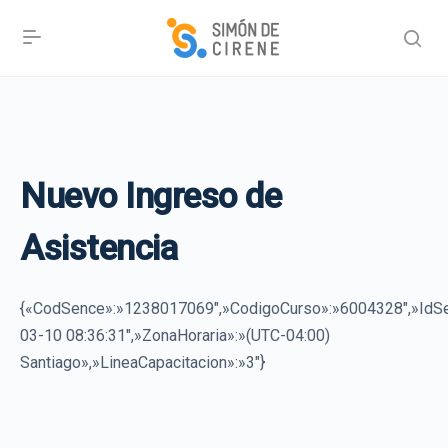
Nuevo Ingreso de
Asistencia
{«CodSence»:»1238017069″,»CodigoCurso»:»6004328″,»Id
03-10 08:36:31″,»ZonaHoraria»:»(UTC-04:00)
Santiago»,»LineaCapacitacion»:»3″}