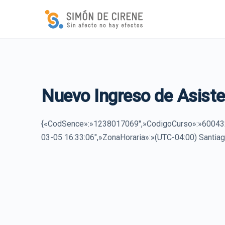
Nuevo Ingreso de Asiste
{«CodSence»:»1238017069″,»CodigoCurso»:»6004
03-05 16:33:06″,»ZonaHoraria»:»(UTC-04:00) Santiag