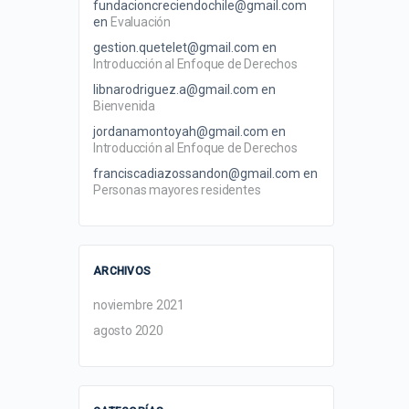
fundacioncreciendochile@gmail.com
en
Evaluación
gestion.quetelet@gmail.com
en
Introducción al Enfoque de Derechos
libnarodriguez.a@gmail.com
en
Bienvenida
jordanamontoyah@gmail.com
en
Introducción al Enfoque de Derechos
franciscadiazossandon@gmail.com
en
Personas mayores residentes
ARCHIVOS
noviembre 2021
agosto 2020