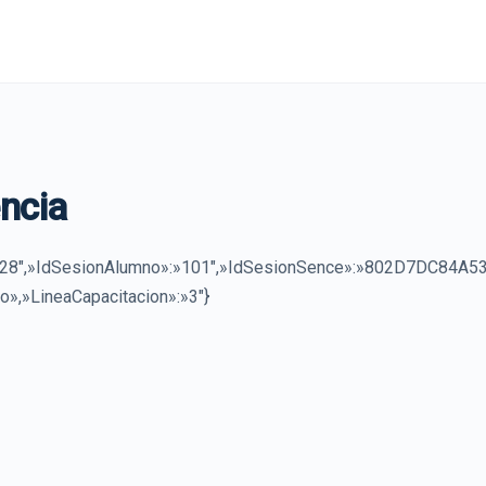
ncia
328″,»IdSesionAlumno»:»101″,»IdSesionSence»:»802D7DC84
o»,»LineaCapacitacion»:»3″}