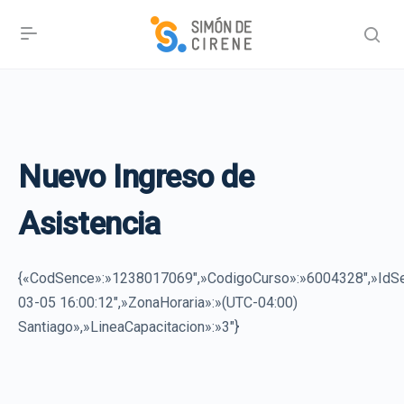
Nuevo Ingreso de
Asistencia
{«CodSence»:»1238017069″,»CodigoCurso»:»6004328″,»I
03-05 16:00:12″,»ZonaHoraria»:»(UTC-04:00)
Santiago»,»LineaCapacitacion»:»3″}