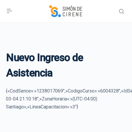
Nuevo Ingreso de
Asistencia
{«CodSence»:»1238017069″,»CodigoCurso»:»6004328″,»Id
03-04 21:10:18″,»ZonaHoraria»:»(UTC-04:00)
Santiago»,»LineaCapacitacion»:»3″}