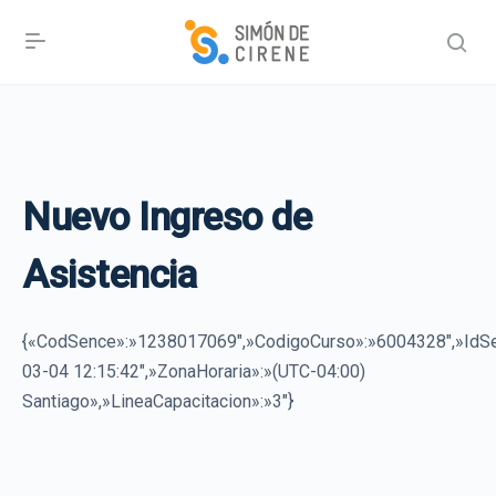
Nuevo Ingreso de
Asistencia
{«CodSence»:»1238017069″,»CodigoCurso»:»6004328″,»Id
03-04 12:15:42″,»ZonaHoraria»:»(UTC-04:00)
Santiago»,»LineaCapacitacion»:»3″}