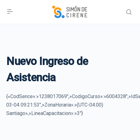
Nuevo Ingreso de
Asistencia
{«CodSence»:»1238017069″,»CodigoCurso»:»6004328″,»Id
03-04 09:21:53″,»ZonaHoraria»:»(UTC-04:00)
Santiago»,»LineaCapacitacion»:»3″}