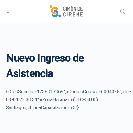
Nuevo Ingreso de
Asistencia
{«CodSence»:»1238017069″,»CodigoCurso»:»6004328″,»I
03-01 23:30:31″,»ZonaHoraria»:»(UTC-04:00)
Santiago»,»LineaCapacitacion»:»3″}