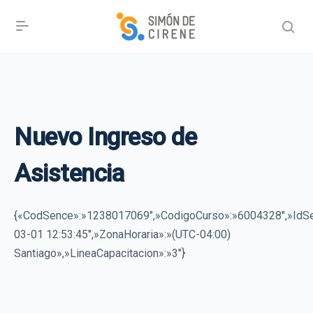
Nuevo Ingreso de
Asistencia
{«CodSence»:»1238017069″,»CodigoCurso»:»6004328″,»I
03-01 12:53:45″,»ZonaHoraria»:»(UTC-04:00)
Santiago»,»LineaCapacitacion»:»3″}