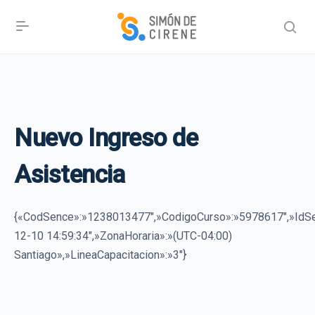
Nuevo Ingreso de
Asistencia
{«CodSence»:»1238013477″,»CodigoCurso»:»5978617″,»I
12-10 14:59:34″,»ZonaHoraria»:»(UTC-04:00)
Santiago»,»LineaCapacitacion»:»3″}