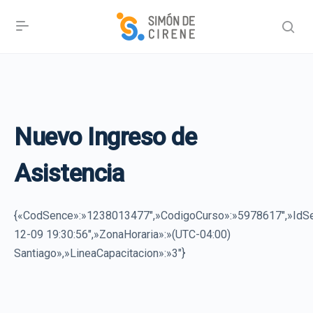
Nuevo Ingreso de
Asistencia
{«CodSence»:»1238013477″,»CodigoCurso»:»5978617″,»Id
12-09 19:30:56″,»ZonaHoraria»:»(UTC-04:00)
Santiago»,»LineaCapacitacion»:»3″}