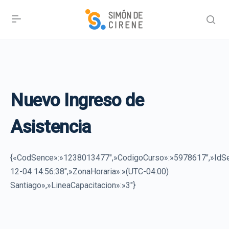
Nuevo Ingreso de
Asistencia
{«CodSence»:»1238013477″,»CodigoCurso»:»5978617″,»I
12-04 14:56:38″,»ZonaHoraria»:»(UTC-04:00)
Santiago»,»LineaCapacitacion»:»3″}