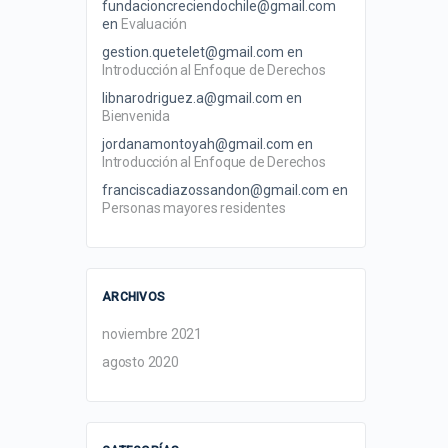
fundacioncreciendochile@gmail.com
en
Evaluación
gestion.quetelet@gmail.com
en
Introducción al Enfoque de Derechos
libnarodriguez.a@gmail.com
en
Bienvenida
jordanamontoyah@gmail.com
en
Introducción al Enfoque de Derechos
franciscadiazossandon@gmail.com
en
Personas mayores residentes
ARCHIVOS
noviembre 2021
agosto 2020