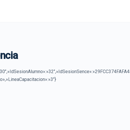
ncia
230″,»IdSesionAlumno»:»32″,»IdSesionSence»:»29FCC374FAF
o»,»LineaCapacitacion»:»3″}