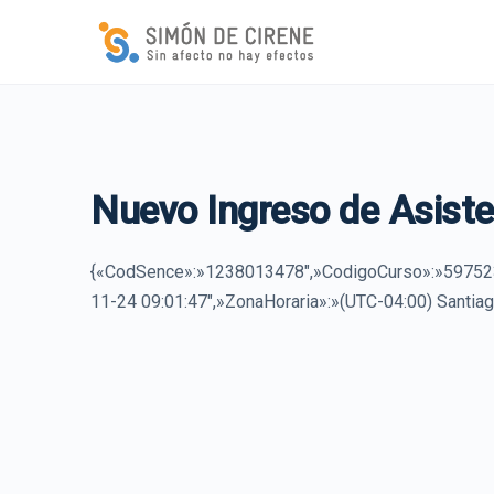
Nuevo Ingreso de Asiste
{«CodSence»:»1238013478″,»CodigoCurso»:»5975
11-24 09:01:47″,»ZonaHoraria»:»(UTC-04:00) Santiag