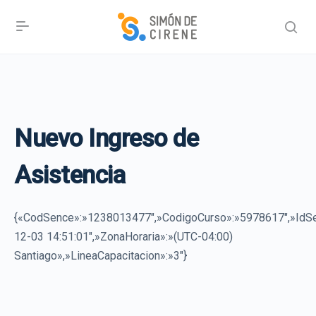
Nuevo Ingreso de
Asistencia
{«CodSence»:»1238013477″,»CodigoCurso»:»5978617″,»I
12-03 14:51:01″,»ZonaHoraria»:»(UTC-04:00)
Santiago»,»LineaCapacitacion»:»3″}