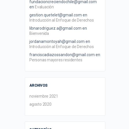
fundacioncreciendochile@gmail.com
en
Evaluación
gestion.quetelet@gmail.com
en
Introducción al Enfoque de Derechos
libnarodriguez.a@gmail.com
en
Bienvenida
jordanamontoyah@gmail.com
en
Introducción al Enfoque de Derechos
franciscadiazossandon@gmail.com
en
Personas mayores residentes
ARCHIVOS
noviembre 2021
agosto 2020