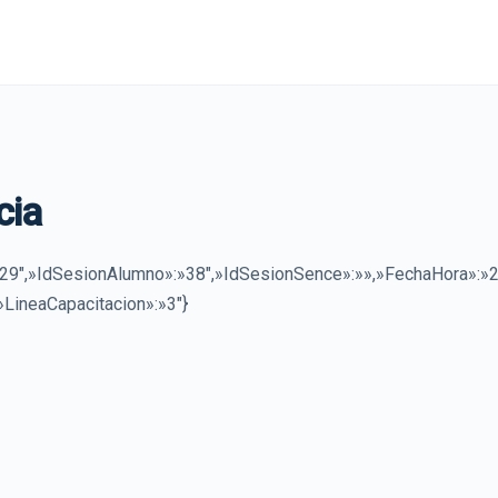
cia
9″,»IdSesionAlumno»:»38″,»IdSesionSence»:»»,»FechaHora»:»
»LineaCapacitacion»:»3″}