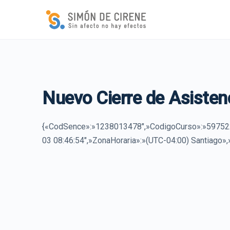
Nuevo Cierre de Asisten
{«CodSence»:»1238013478″,»CodigoCurso»:»597522
03 08:46:54″,»ZonaHoraria»:»(UTC-04:00) Santiago»,