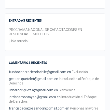
for:
ENTRADAS RECIENTES
PROGRAMA NACIONAL DE CAPACITACIONES EN
RESIDENCIAS – MÓDULO 2
¡Hola mundo!
COMENTARIOS RECIENTES
fundacioncreciendochile@gmail.com
en
Evaluación
gestion.quetelet@gmail.com
en
Introducción al Enfoque de
Derechos
libnarodriguez.a@gmail.com
en
Bienvenida
jordanamontoyah@gmail.com
en
Introducción al Enfoque
de Derechos
franciscadiazossandon@gmail.com
en
Personas mayores