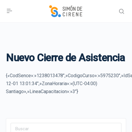
Nuevo Cierre de Asistencia
{«CodSence»:»1238013478″,»CodigoCurso»:»5975230″,»IdSe
12-01 13:01:34″,»ZonaHoraria»:»(UTC-04:00)
Santiago»,»LineaCapacitacion»:»3″}
Search