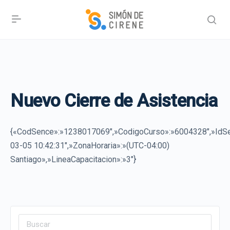
Nuevo Cierre de Asistencia
{«CodSence»:»1238017069″,»CodigoCurso»:»6004328″,»IdSe
03-05 10:42:31″,»ZonaHoraria»:»(UTC-04:00)
Santiago»,»LineaCapacitacion»:»3″}
Search