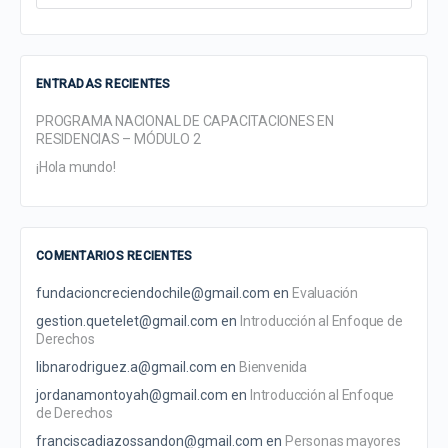
for:
ENTRADAS RECIENTES
PROGRAMA NACIONAL DE CAPACITACIONES EN
RESIDENCIAS – MÓDULO 2
¡Hola mundo!
COMENTARIOS RECIENTES
fundacioncreciendochile@gmail.com
en
Evaluación
gestion.quetelet@gmail.com
en
Introducción al Enfoque de
Derechos
libnarodriguez.a@gmail.com
en
Bienvenida
jordanamontoyah@gmail.com
en
Introducción al Enfoque
de Derechos
franciscadiazossandon@gmail.com
en
Personas mayores