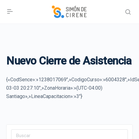
Nuevo Cierre de Asistencia
{«CodSence»:»1238017069″,»CodigoCurso»:»6004328″,»IdSe
03-03 20:27:10″,»ZonaHoraria»:»(UTC-04:00)
Santiago»,»LineaCapacitacion»:»3″}
Search