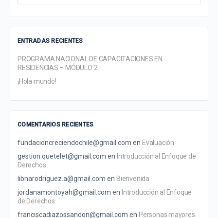
for:
ENTRADAS RECIENTES
PROGRAMA NACIONAL DE CAPACITACIONES EN
RESIDENCIAS – MÓDULO 2
¡Hola mundo!
COMENTARIOS RECIENTES
fundacioncreciendochile@gmail.com
en
Evaluación
gestion.quetelet@gmail.com
en
Introducción al Enfoque de
Derechos
libnarodriguez.a@gmail.com
en
Bienvenida
jordanamontoyah@gmail.com
en
Introducción al Enfoque
de Derechos
franciscadiazossandon@gmail.com
en
Personas mayores