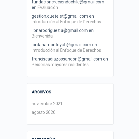
fundacioncreciendochile@gmail.com
en
Evaluación
gestion.quetelet@gmail.com
en
Introducción al Enfoque de Derechos
libnarodriguez.a@gmail.com
en
Bienvenida
jordanamontoyah@gmail.com
en
Introducción al Enfoque de Derechos
franciscadiazossandon@gmail.com
en
Personas mayores residentes
ARCHIVOS
noviembre 2021
agosto 2020