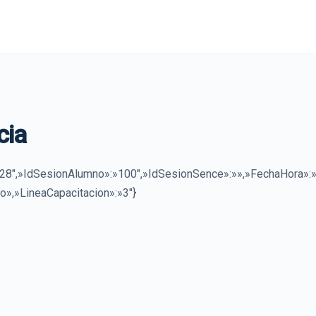
cia
8″,»IdSesionAlumno»:»100″,»IdSesionSence»:»»,»FechaHora»:
o»,»LineaCapacitacion»:»3″}