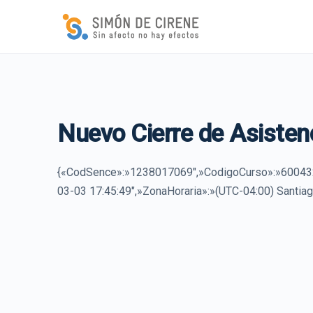
Nuevo Cierre de Asisten
{«CodSence»:»1238017069″,»CodigoCurso»:»600432
03-03 17:45:49″,»ZonaHoraria»:»(UTC-04:00) Santiag