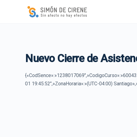
Nuevo Cierre de Asisten
{«CodSence»:»1238017069″,»CodigoCurso»:»600432
01 19:45:52″,»ZonaHoraria»:»(UTC-04:00) Santiago»,