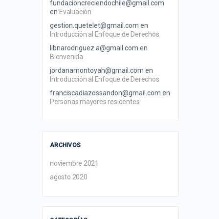
fundacioncreciendochile@gmail.com
en
Evaluación
gestion.quetelet@gmail.com
en
Introducción al Enfoque de Derechos
libnarodriguez.a@gmail.com
en
Bienvenida
jordanamontoyah@gmail.com
en
Introducción al Enfoque de Derechos
franciscadiazossandon@gmail.com
en
Personas mayores residentes
ARCHIVOS
noviembre 2021
agosto 2020