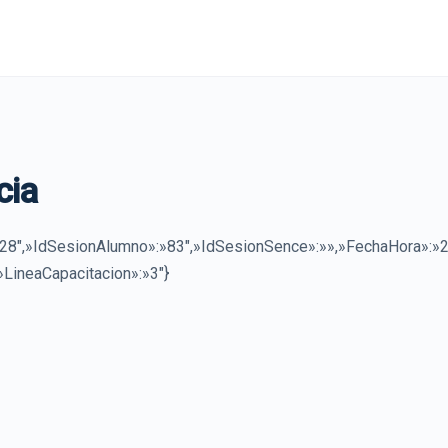
cia
8″,»IdSesionAlumno»:»83″,»IdSesionSence»:»»,»FechaHora»:»
»LineaCapacitacion»:»3″}