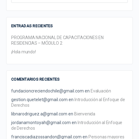
for:
ENTRADAS RECIENTES
PROGRAMA NACIONAL DE CAPACITACIONES EN
RESIDENCIAS – MÓDULO 2
¡Hola mundo!
COMENTARIOS RECIENTES
fundacioncreciendochile@gmail.com
en
Evaluación
gestion.quetelet@gmail.com
en
Introducción al Enfoque de
Derechos
libnarodriguez.a@gmail.com
en
Bienvenida
jordanamontoyah@gmail.com
en
Introducción al Enfoque
de Derechos
franciscadiazossandon@gmail.com
en
Personas mayores