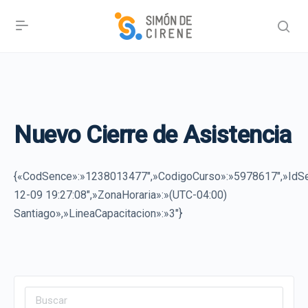
Nuevo Cierre de Asistencia
{«CodSence»:»1238013477″,»CodigoCurso»:»5978617″,»IdSe
12-09 19:27:08″,»ZonaHoraria»:»(UTC-04:00)
Santiago»,»LineaCapacitacion»:»3″}
Search