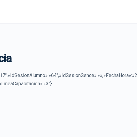
cia
7″,»IdSesionAlumno»:»64″,»IdSesionSence»:»»,»FechaHora»:»
»LineaCapacitacion»:»3″}