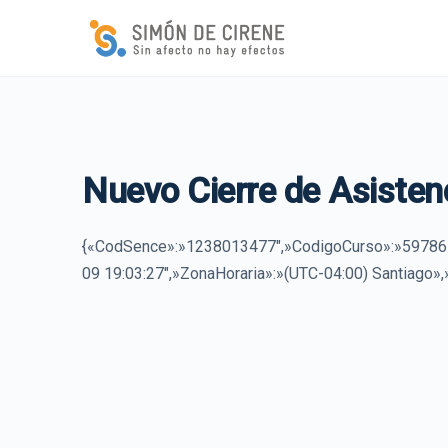
Nuevo Cierre de Asisten
{«CodSence»:»1238013477″,»CodigoCurso»:»597861
09 19:03:27″,»ZonaHoraria»:»(UTC-04:00) Santiago»,