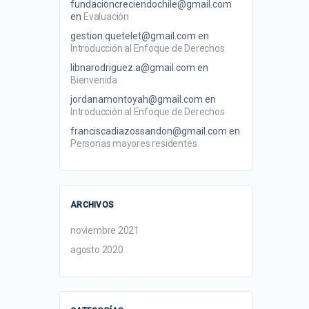
fundacioncreciendochile@gmail.com
en
Evaluación
gestion.quetelet@gmail.com
en
Introducción al Enfoque de Derechos
libnarodriguez.a@gmail.com
en
Bienvenida
jordanamontoyah@gmail.com
en
Introducción al Enfoque de Derechos
franciscadiazossandon@gmail.com
en
Personas mayores residentes
ARCHIVOS
noviembre 2021
agosto 2020