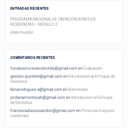
ENTRADAS RECIENTES
PROGRAMA NACIONAL DE CAPACITACIONES EN
RESIDENCIAS – MÓDULO 2
¡Hola mundo!
COMENTARIOS RECIENTES
fundacioncreciendochile@gmail.com
en
Evaluación
gestion.quetelet@gmail.com
en
Introducción al Enfoque de
Derechos
libnarodriguez.a@gmail.com
en
Bienvenida
jordanamontoyah@gmail.com
en
Introducción al Enfoque
de Derechos
franciscadiazossandon@gmail.com
en
Personas mayores
residentes