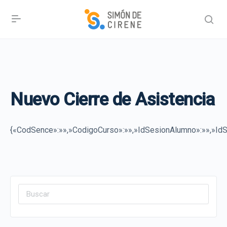
Nuevo Cierre de Asistencia
{«CodSence»:»»,»CodigoCurso»:»»,»IdSesionAlumno»:»»,»IdSe
Search
for: