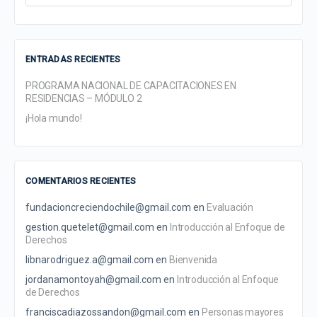
for:
ENTRADAS RECIENTES
PROGRAMA NACIONAL DE CAPACITACIONES EN
RESIDENCIAS – MÓDULO 2
¡Hola mundo!
COMENTARIOS RECIENTES
fundacioncreciendochile@gmail.com
en
Evaluación
gestion.quetelet@gmail.com
en
Introducción al Enfoque de
Derechos
libnarodriguez.a@gmail.com
en
Bienvenida
jordanamontoyah@gmail.com
en
Introducción al Enfoque
de Derechos
franciscadiazossandon@gmail.com
en
Personas mayores