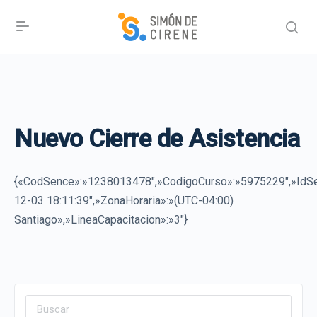
Nuevo Cierre de Asistencia
{«CodSence»:»1238013478″,»CodigoCurso»:»5975229″,»IdSe
12-03 18:11:39″,»ZonaHoraria»:»(UTC-04:00)
Santiago»,»LineaCapacitacion»:»3″}
Search