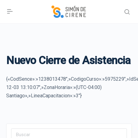
Nuevo Cierre de Asistencia
{«CodSence»:»1238013478″,»CodigoCurso»:»5975229″,»IdSe
12-03 13:10:07″,»ZonaHoraria»:»(UTC-04:00)
Santiago»,»LineaCapacitacion»:»3″}
Search