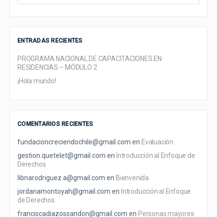
for:
ENTRADAS RECIENTES
PROGRAMA NACIONAL DE CAPACITACIONES EN
RESIDENCIAS – MÓDULO 2
¡Hola mundo!
COMENTARIOS RECIENTES
fundacioncreciendochile@gmail.com
en
Evaluación
gestion.quetelet@gmail.com
en
Introducción al Enfoque de
Derechos
libnarodriguez.a@gmail.com
en
Bienvenida
jordanamontoyah@gmail.com
en
Introducción al Enfoque
de Derechos
franciscadiazossandon@gmail.com
en
Personas mayores