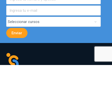
Av. El Bosque Norte 0440,
Of. 901, Las Condes.
curso.elearning@simondecirene.cl