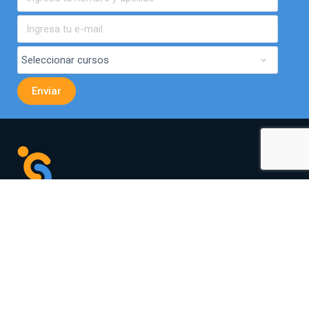
Av. El Bosque Norte 0440,
Of. 901, Las Condes.
curso.elearning@simondecirene.cl