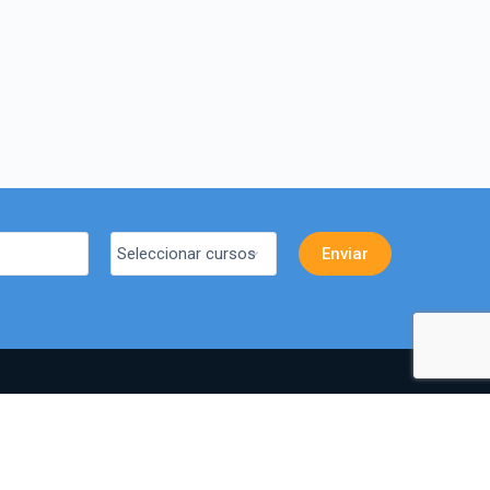
simondecirene.cl