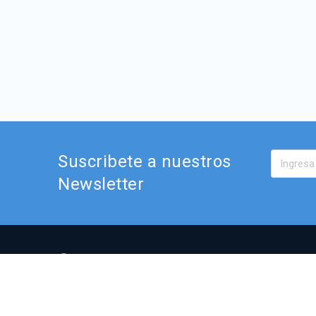
Suscribete a nuestros
Newsletter
Av. El Bosque Norte 0440,
Of. 901, Las Condes.
curso.elearning@simondecirene.