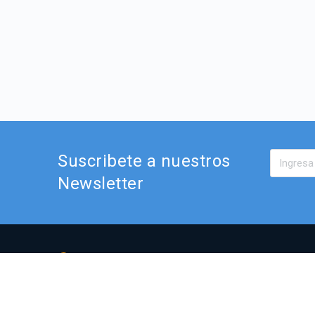
Suscribete a nuestros
Newsletter
Av. El Bosque Norte 0440,
Of. 901, Las Condes.
curso.elearning@simondecirene.